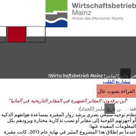
إلى
الصفحة
الانتقال إلى المحتوى
الرئيسية
في ماينز! لماينز! Wirtschaftsbetrieb Mainz!
مشاريع القلب
القراءة بصوت عالٍ
"أين يرقدون: المقابر الشهيرة في المقابر التاريخية في ألمانيا"
قطعة من تاريخ ماينز (الحداد):
نظام توجيه سمعي بصري يرشد زوار المقبرة بمساعدة هواتفهم الذكية
أو أجهزتهم اللوحية إلى مقابر أو نصب تذكارية مختارة ويزودهم بكل
المعلومات المفيدة عنها:
عندما تم إطلاق هذا المشروع المثير في نهاية عام 2013، كانت مقبرة