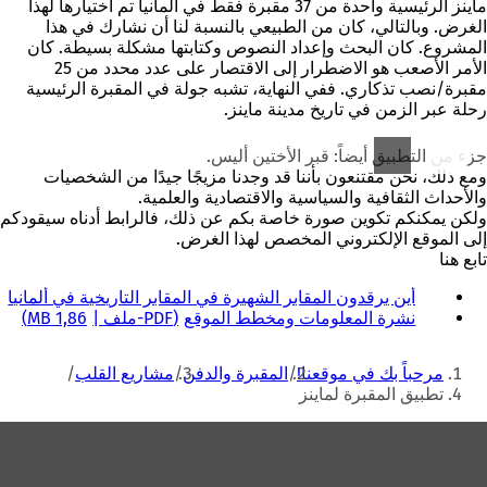
ماينز الرئيسية واحدة من 37 مقبرة فقط في ألمانيا تم اختيارها لهذا
الغرض. وبالتالي، كان من الطبيعي بالنسبة لنا أن نشارك في هذا
المشروع. كان البحث وإعداد النصوص وكتابتها مشكلة بسيطة. كان
الأمر الأصعب هو الاضطرار إلى الاقتصار على عدد محدد من 25
مقبرة/نصب تذكاري. ففي النهاية، تشبه جولة في المقبرة الرئيسية
رحلة عبر الزمن في تاريخ مدينة ماينز.
جزء من التطبيق أيضاً: قبر الأختين أليس.
ومع ذلك، نحن مقتنعون بأننا قد وجدنا مزيجًا جيدًا من الشخصيات
والأحداث الثقافية والسياسية والاقتصادية والعلمية.
ولكن يمكنكم تكوين صورة خاصة بكم عن ذلك، فالرابط أدناه سيقودكم
إلى الموقع الإلكتروني المخصص لهذا الغرض.
تابع هنا
أين يرقدون المقابر الشهيرة في المقابر التاريخية في ألمانيا
(
نشرة المعلومات ومخطط الموقع
PDF
-ملف
1,86 MB
ي
ف
أنت
ت
مرحباً بك في موقعنا!
المقبرة والدفن
مشاريع القلب
ح
هنا
تطبيق المقبرة لماينز
ف
ي
منطقة
ع
القدم
ل
ا