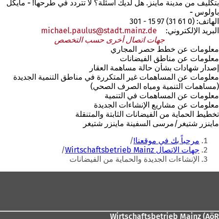
بتكليف من مدينة ماينز. هل لديك أسئلة؟ لا تتردد في طرحها!
- مايكل
باولوس -
الهاتف: (0 61 31) 97 15 - 301
البريد الإلكتروني:
de
stadt.mainz
michael.paulus
جهات اتصال أخرى حسب التخصص
معلومات عن خطط حصر المجاري
معلومات عن مناطق الفيضانات
إصدار شهادات بشأن حالة مساهمة العقار
معلومات عن المساهمات غير المتكررة في مناطق التنمية الجديدة
(مساهمات التنمية ومياه الصرف الصحي)
معلومات عن المساهمات في التنمية
معلومات عن مشاريع الإنشاءات الجديدة
تخطيط الحماية من الفيضانات الثابتة والمتنقلة
ماينزر شتيغر/مرسى السفينة ماينزر شتيغر
أنت
مرحباً بك في موقعنا!
هنا
جهات الاتصال Wirtschaftsbetrieb Mainz
الإنشاءات الجديدة والحماية من الفيضانات
منطقة
القدم
Wirtschaftsbetrieb Mainz (AöR