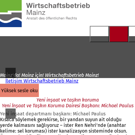
Ana
sayfaya
İçeriğe atla
Mainz'da! Mainz için! Wirtschaftsbetrieb Mainz!
İletişim Wirtschaftsbetrieb Mainz
yüksek sesle oku
Yeni inşaat ve taşkın koruma
Yeni İnşaat ve Taşkın Koruma Dairesi Başkanı: Michael Paulus
Yeni inşaat departmanı başkanı: Michael Paulus
Kısaca söylemek gerekirse, bir yandan suyun ait olduğu
yerde kalmasını sağlıyoruz – ister Ren Nehri’nde (anahtar
kelime: sel koruması) ister kanalizasyon sisteminde olsun.