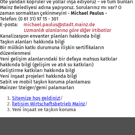
Öte yandan köprüler ve yollar inşa ediyoruz – ve tüm bunları
Mainz Belediyesi adına yapıyoruz. Sorularınız mı var? O
zaman sormaktan çekinmeyin!
- Michael Paulus -
Telefon: (0 61 31) 97 15 - 301
E-posta:
michael.paulus
stadt.mainz
de
Uzmanlık alanlarına göre diğer irtibatlar
Kanalizasyon envanter planları hakkında bilgi
Taşkın alanları hakkında bilgi
Bir mülkün katkı durumuna ilişkin sertifikaların
düzenlenmesi
Yeni gelişim alanlarındaki bir defaya mahsus katkılar
hakkında bilgi (gelişim ve atık su katkıları)
Geliştirme katkıları hakkında bilgi
Yeni inşaat projeleri hakkında bilgi
Sabit ve mobil taşkın koruma planlaması
Mainzer Steiger/gemi palamarları
Buradasınız:
Sitemize hoş geldiniz!
İletişim Wirtschaftsbetrieb Mainz
Yeni inşaat ve taşkın koruma
Ayak
bölgesi