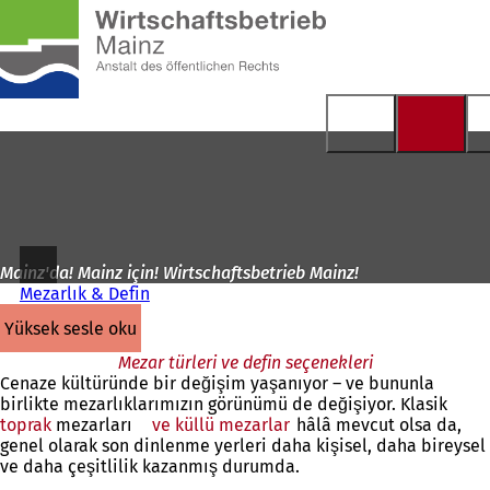
Ana
sayfaya
İçeriğe atla
Mainz'da! Mainz için! Wirtschaftsbetrieb Mainz!
Mezarlık & Defin
yüksek sesle oku
Mezar türleri ve defin seçenekleri
Cenaze kültüründe bir değişim yaşanıyor – ve bununla
birlikte mezarlıklarımızın görünümü de değişiyor. Klasik
toprak
mezarları
ve küllü mezarlar
hâlâ mevcut olsa da,
genel olarak son dinlenme yerleri daha kişisel, daha bireysel
ve daha çeşitlilik kazanmış durumda.