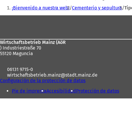
Estás
¡Bienvenido a nuestra web!
Cementerio y sepultura
Tip
aquí:
Zona
de
los
Wirtschaftsbetrieb Mainz (AöR
pies
) Industriestraße 70
55120 Maguncia
06131 9715-0
wirtschaftsbetrieb.mainz
stadt.mainz
de
Configuración de la protección de datos
Pie de imprenta
Accesibilidad
Protección de datos