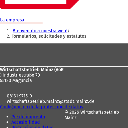
La empresa
Estás
¡Bienvenido a nuestra web!
aquí:
Formularios, solicitudes y estatutos
Zona
de
los
Wirtschaftsbetrieb Mainz (AöR
pies
) Industriestraße 70
55120 Maguncia
06131 9715-0
wirtschaftsbetrieb.mainz
stadt.mainz
de
Configuración de la protección de datos
© 2026 Wirtschaftsbetrieb
Pie de imprenta
Mainz
Accesibilidad
Protección de datos