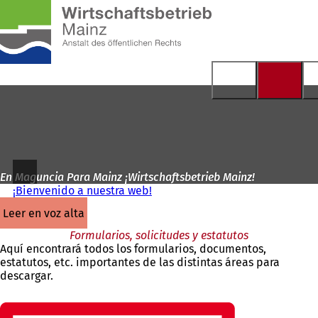
A
la
Saltar al contenido
página
de
inicio
En Maguncia Para Mainz ¡Wirtschaftsbetrieb Mainz!
¡Bienvenido a nuestra web!
leer en voz alta
Formularios, solicitudes y estatutos
Aquí encontrará todos los formularios, documentos,
estatutos, etc. importantes de las distintas áreas para
descargar.