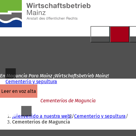
A
la
Saltar al contenido
página
de
inicio
En Maguncia Para Mainz ¡Wirtschaftsbetrieb Mainz!
Cementerio y sepultura
leer en voz alta
Cementerios de Maguncia
Estás
¡Bienvenido a nuestra web!
Cementerio y sepultura
aquí:
Cementerios de Maguncia
Zona