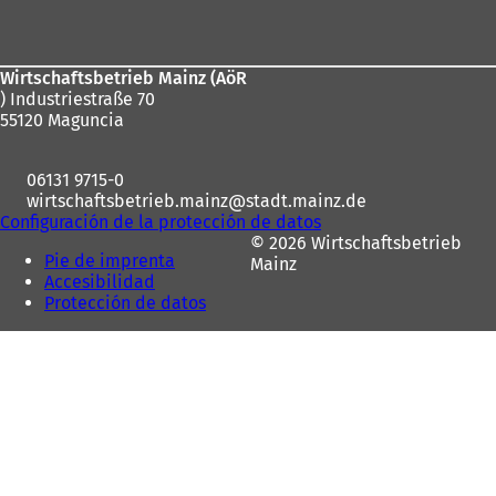
de
los
Wirtschaftsbetrieb Mainz (AöR
pies
) Industriestraße 70
55120 Maguncia
06131 9715-0
wirtschaftsbetrieb.mainz
stadt.mainz
de
Configuración de la protección de datos
© 2026 Wirtschaftsbetrieb
Pie de imprenta
Mainz
Accesibilidad
Protección de datos