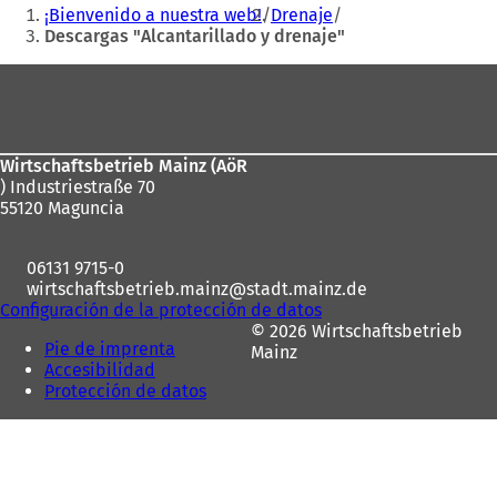
Estás
¡Bienvenido a nuestra web!
Drenaje
aquí:
Descargas "Alcantarillado y drenaje"
Zona
de
los
Wirtschaftsbetrieb Mainz (AöR
pies
) Industriestraße 70
55120 Maguncia
06131 9715-0
wirtschaftsbetrieb.mainz
stadt.mainz
de
Configuración de la protección de datos
© 2026 Wirtschaftsbetrieb
Pie de imprenta
Mainz
Accesibilidad
Protección de datos