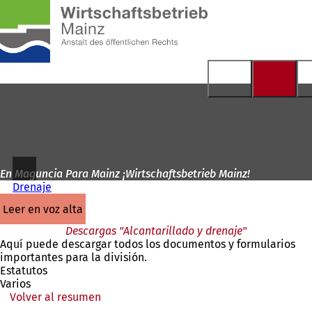
A
la
Saltar al contenido
página
de
inicio
En Maguncia Para Mainz ¡Wirtschaftsbetrieb Mainz!
Drenaje
leer en voz alta
Descargas "Alcantarillado y drenaje"
Aquí puede descargar todos los documentos y formularios
importantes para la división.
Estatutos
Varios
Volver al resumen