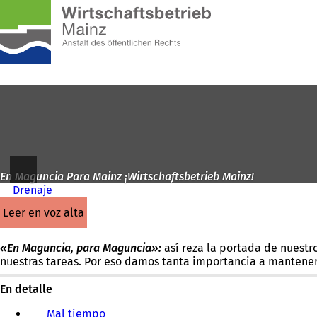
A
la
Saltar al contenido
página
de
inicio
En Maguncia Para Mainz ¡Wirtschaftsbetrieb Mainz!
Drenaje
leer en voz alta
«En Maguncia, para Maguncia»:
así reza la portada de nuestr
nuestras tareas. Por eso damos tanta importancia a mantener
En detalle
Mal tiempo