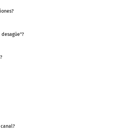
iones?
l desagüe"?
?
 canal?