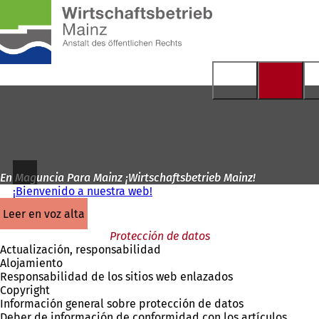
A
la
Saltar al contenido
página
de
inicio
En Maguncia Para Mainz ¡Wirtschaftsbetrieb Mainz!
¡Bienvenido a nuestra web!
leer en voz alta
Protección de datos
Actualización, responsabilidad
Alojamiento
Responsabilidad de los sitios web enlazados
Copyright
Información general sobre protección de datos
Deber de información de conformidad con los artículos