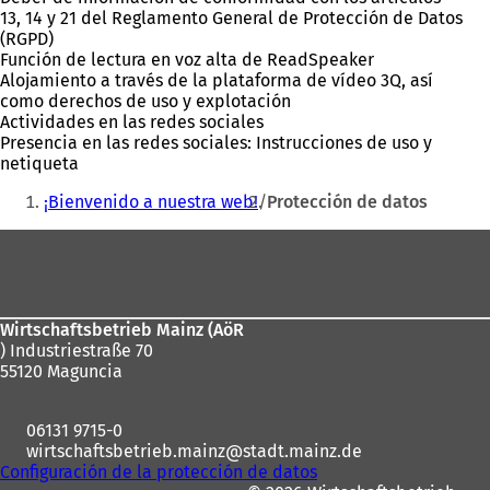
13, 14 y 21 del Reglamento General de Protección de Datos
(RGPD)
Función de lectura en voz alta de ReadSpeaker
Alojamiento a través de la plataforma de vídeo 3Q, así
como derechos de uso y explotación
Actividades en las redes sociales
Presencia en las redes sociales: Instrucciones de uso y
netiqueta
Estás
¡Bienvenido a nuestra web!
Protección de datos
aquí:
Zona
de
los
Wirtschaftsbetrieb Mainz (AöR
pies
) Industriestraße 70
55120 Maguncia
06131 9715-0
wirtschaftsbetrieb.mainz
stadt.mainz
de
Configuración de la protección de datos