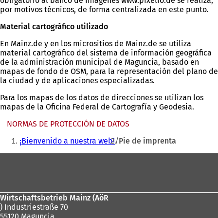
obligatorio al banco de imágenes www.pixelio.de se realiza,
por motivos técnicos, de forma centralizada en este punto.
Material cartográfico utilizado
En Mainz.de y en los micrositios de Mainz.de se utiliza
material cartográfico del sistema de información geográfica
de la administración municipal de Maguncia, basado en
mapas de fondo de OSM, para la representación del plano de
la ciudad y de aplicaciones especializadas.
Para los mapas de los datos de direcciones se utilizan los
mapas de la Oficina Federal de Cartografía y Geodesia.
NORMAS DE PROTECCIÓN DE DATOS
Estás
¡Bienvenido a nuestra web!
Pie de imprenta
aquí:
Zona
de
los
Wirtschaftsbetrieb Mainz (AöR
pies
) Industriestraße 70
55120 Maguncia