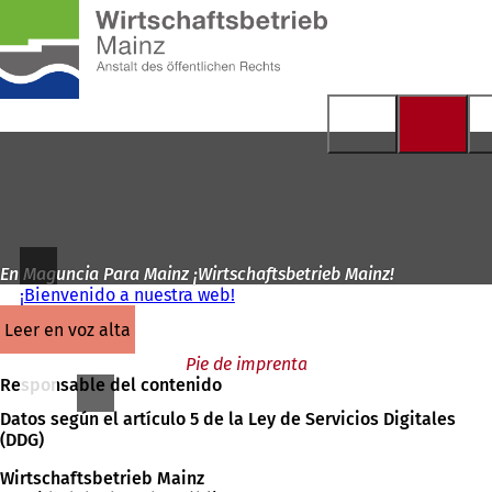
A
la
Saltar al contenido
página
de
inicio
En Maguncia Para Mainz ¡Wirtschaftsbetrieb Mainz!
¡Bienvenido a nuestra web!
leer en voz alta
Pie de imprenta
Responsable del contenido
Datos según el artículo 5 de la Ley de Servicios Digitales
(DDG)
Wirtschaftsbetrieb Mainz