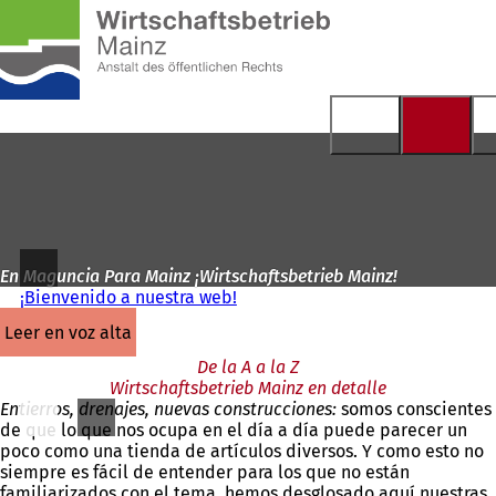
A
la
Saltar al contenido
página
de
inicio
En Maguncia Para Mainz ¡Wirtschaftsbetrieb Mainz!
¡Bienvenido a nuestra web!
leer en voz alta
De la A a la Z
Wirtschaftsbetrieb Mainz en detalle
Entierros, drenajes, nuevas construcciones:
somos conscientes
de que lo que nos ocupa en el día a día puede parecer un
poco como una tienda de artículos diversos. Y como esto no
siempre es fácil de entender para los que no están
familiarizados con el tema, hemos desglosado aquí nuestras