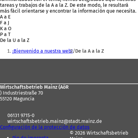
tareas y trabajos de la A a la Z. De este modo, le resultará
más fácil orientarse y encontrar la información que necesita.
A a E
F a J
K a O
P a T
De la U a la Z
Estás
¡Bienvenido a nuestra web!
De la A a la Z
aquí:
Zona
de
los
Wirtschaftsbetrieb Mainz (AöR
pies
) Industriestraße 70
55120 Maguncia
06131 9715-0
wirtschaftsbetrieb.mainz
stadt.mainz
de
Configuración de la protección de datos
© 2026 Wirtschaftsbetrieb
Pie de imprenta