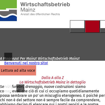
Alla
pagina
Vai al contenuto
iniziale
A Magonza! Per Mainz! Wirtschaftsbetrieb Mainz!
Benvenuti nel nostro sito!
lettura ad alta voce
Dalla A alla Z
La Wirtschaftsbetrieb Mainz in dettaglio
Servizi funebri, drenaggio, nuove costruzioni:
siamo
consapevoli che ciò di cui ci occupiamo quotidianamente
possa sembrare un po’ un miscuglio eterogeneo. E poiché per
chi non è del settore non è sempre facile da comprendere,
abbiamo deciso di elencare qui i nostri servizi e le nostre