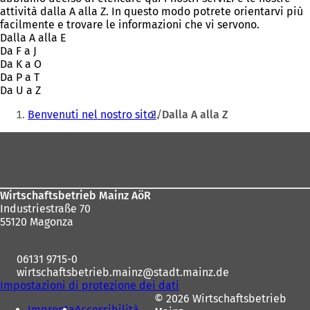
attività dalla A alla Z. In questo modo potrete orientarvi più
facilmente e trovare le informazioni che vi servono.
Dalla A alla E
Da F a J
Da K a O
Da P a T
Da U a Z
Siete
Benvenuti nel nostro sito!
Dalla A alla Z
qui:
Area
dei
piedi
Wirtschaftsbetrieb Mainz AöR
Industriestraße 70
55120 Magonza
06131 9715-0
wirtschaftsbetrieb.mainz
stadt.mainz
de
Impostazioni di protezione dei dati
© 2026 Wirtschaftsbetrieb
Impronta
Accessibilità