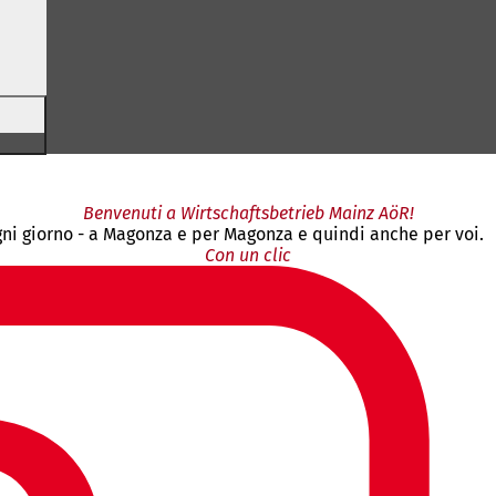
Benvenuti a Wirtschaftsbetrieb Mainz AöR!
gni giorno - a Magonza e per Magonza e quindi anche per voi.
Con un clic