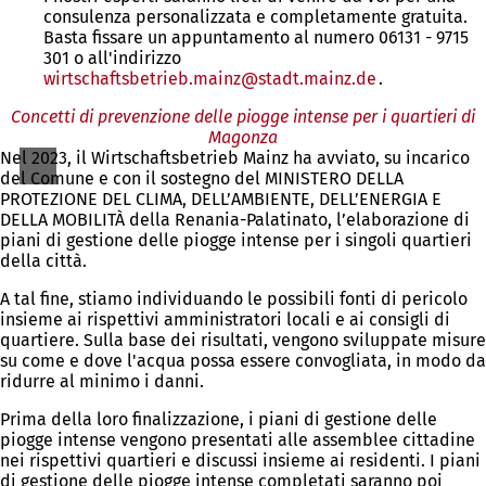
consulenza personalizzata e completamente gratuita.
Basta fissare un appuntamento al numero 06131 - 9715
301 o all'indirizzo
wirtschaftsbetrieb.mainz
stadt.mainz
de
.
Concetti di prevenzione delle piogge intense per i quartieri di
Magonza
Nel 2023, il Wirtschaftsbetrieb Mainz ha avviato, su incarico
del Comune e con il sostegno del MINISTERO DELLA
PROTEZIONE DEL CLIMA, DELL’AMBIENTE, DELL’ENERGIA E
DELLA MOBILITÀ della Renania-Palatinato, l’elaborazione di
piani di gestione delle piogge intense per i singoli quartieri
della città.
A tal fine, stiamo individuando le possibili fonti di pericolo
insieme ai rispettivi amministratori locali e ai consigli di
quartiere. Sulla base dei risultati, vengono sviluppate misure
su come e dove l'acqua possa essere convogliata, in modo da
ridurre al minimo i danni.
Prima della loro finalizzazione, i piani di gestione delle
piogge intense vengono presentati alle assemblee cittadine
nei rispettivi quartieri e discussi insieme ai residenti. I piani
di gestione delle piogge intense completati saranno poi