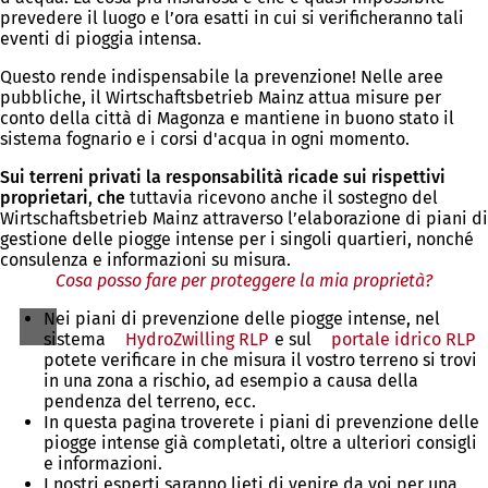
prevedere il luogo e l’ora esatti in cui si verificheranno tali
eventi di pioggia intensa.
Questo rende indispensabile la prevenzione! Nelle aree
pubbliche, il Wirtschaftsbetrieb Mainz attua misure per
conto della città di Magonza e mantiene in buono stato il
sistema fognario e i corsi d'acqua in ogni momento.
Sui terreni privati la responsabilità ricade sui rispettivi
proprietari
,
che
tuttavia ricevono anche il sostegno del
Wirtschaftsbetrieb Mainz attraverso l’elaborazione di piani di
gestione delle piogge intense per i singoli quartieri, nonché
consulenza e informazioni su misura.
Cosa posso fare per proteggere la mia proprietà?
Nei piani di prevenzione delle piogge intense, nel
sistema
HydroZwilling RLP
(Si
e sul
portale idrico RLP
(
potete verificare in che misura il vostro terreno si trovi
apre
a
in una zona a rischio, ad esempio a causa della
in
i
pendenza del terreno, ecc.
una
u
In questa pagina troverete i piani di prevenzione delle
nuova
n
piogge intense già completati, oltre a ulteriori consigli
scheda)
s
e informazioni.
I nostri esperti saranno lieti di venire da voi per una