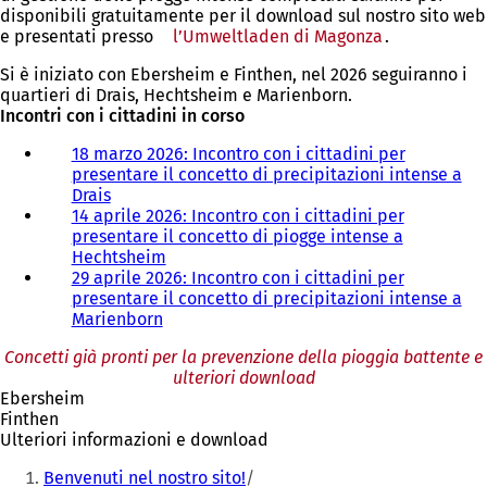
disponibili gratuitamente per il download sul nostro sito web
e presentati presso
l’Umweltladen di Magonza
.
Si è iniziato con Ebersheim e Finthen, nel 2026 seguiranno i
quartieri di Drais, Hechtsheim e Marienborn.
Incontri con i cittadini in corso
18 marzo 2026: Incontro con i cittadini per
presentare il concetto di precipitazioni intense a
Drais
14 aprile 2026: Incontro con i cittadini per
presentare il concetto di piogge intense a
Hechtsheim
29 aprile 2026: Incontro con i cittadini per
presentare il concetto di precipitazioni intense a
Marienborn
Concetti già pronti per la prevenzione della pioggia battente e
ulteriori download
Ebersheim
Finthen
Ulteriori informazioni e download
Siete
Benvenuti nel nostro sito!