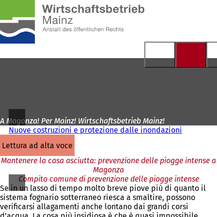
Alla
pagina
Vai al contenuto
iniziale
A Magonza! Per Mainz! Wirtschaftsbetrieb Mainz!
Nuove costruzioni e protezione dalle inondazioni
lettura ad alta voce
Mantenere la casa asciutta: prevenzione delle piogge intense a
Magonza
Compito comune di prevenzione delle piogge intense
Se in un lasso di tempo molto breve piove più di quanto il
sistema fognario sotterraneo riesca a smaltire, possono
verificarsi allagamenti anche lontano dai grandi corsi
d’acqua. La cosa più insidiosa è che è quasi impossibile