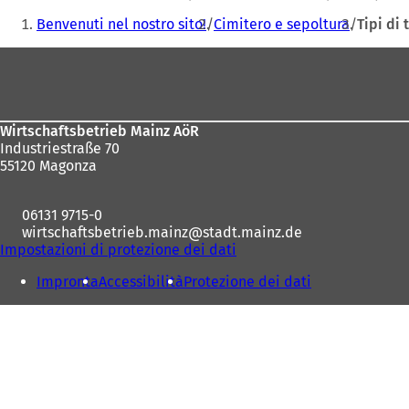
Siete
Benvenuti nel nostro sito!
Cimitero e sepoltura
Tipi di
qui:
Area
dei
piedi
Wirtschaftsbetrieb Mainz AöR
Industriestraße 70
55120 Magonza
06131 9715-0
wirtschaftsbetrieb.mainz
stadt.mainz
de
Impostazioni di protezione dei dati
Impronta
Accessibilità
Protezione dei dati