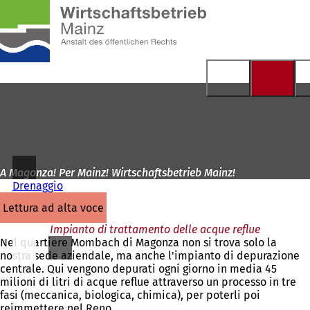
Alla
pagina
Vai al contenuto
iniziale
A Magonza! Per Mainz! Wirtschaftsbetrieb Mainz!
Drenaggio
lettura ad alta voce
Impianto di trattamento delle acque reflue
Nel quartiere Mombach di Magonza non si trova solo la
nostra sede aziendale, ma anche l'impianto di depurazione
centrale. Qui vengono depurati ogni giorno in media 45
milioni di litri di acque reflue attraverso un processo in tre
fasi (meccanica, biologica, chimica), per poterli poi
reimmettere nel Reno.