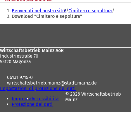
Siete
Benvenuti nel nostro sito!
Cimitero e sepoltura
qui:
Download "Cimitero e sepoltura"
Area
dei
piedi
Wirtschaftsbetrieb Mainz AöR
Industriestraße 70
55120 Magonza
06131 9715-0
wirtschaftsbetrieb.mainz
stadt.mainz
de
Impostazioni di protezione dei dati
© 2026 Wirtschaftsbetrieb
Impronta
Accessibilità
Mainz
Protezione dei dati