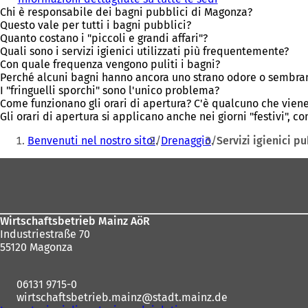
Chi è responsabile dei bagni pubblici di Magonza?
Questo vale per tutti i bagni pubblici?
Quanto costano i "piccoli e grandi affari"?
Quali sono i servizi igienici utilizzati più frequentemente?
Con quale frequenza vengono puliti i bagni?
Perché alcuni bagni hanno ancora uno strano odore o sembran
I "fringuelli sporchi" sono l'unico problema?
Come funzionano gli orari di apertura? C'è qualcuno che vie
Gli orari di apertura si applicano anche nei giorni "festivi", c
Siete
Benvenuti nel nostro sito!
Drenaggio
Servizi igienici pu
qui:
Area
dei
piedi
Wirtschaftsbetrieb Mainz AöR
Industriestraße 70
55120 Magonza
06131 9715-0
wirtschaftsbetrieb.mainz
stadt.mainz
de