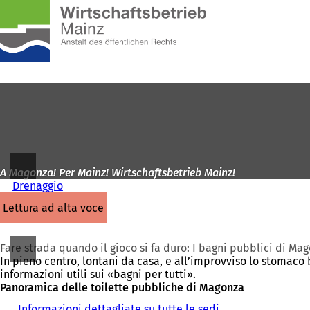
Alla
pagina
Vai al contenuto
iniziale
A Magonza! Per Mainz! Wirtschaftsbetrieb Mainz!
Drenaggio
lettura ad alta voce
Fare strada quando il gioco si fa duro: I bagni pubblici di Ma
In pieno centro, lontani da casa, e all’improvviso lo stomaco b
informazioni utili sui «bagni per tutti».
Panoramica delle toilette pubbliche di Magonza
Informazioni dettagliate su tutte le sedi