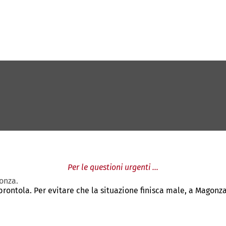
Per le questioni urgenti ...
gonza.
rontola. Per evitare che la situazione finisca male, a Magonza 