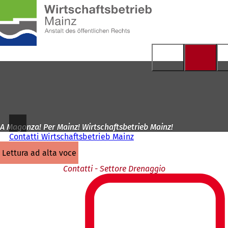
Alla
pagina
Vai al contenuto
iniziale
A Magonza! Per Mainz! Wirtschaftsbetrieb Mainz!
Contatti Wirtschaftsbetrieb Mainz
lettura ad alta voce
Contatti - Settore Drenaggio