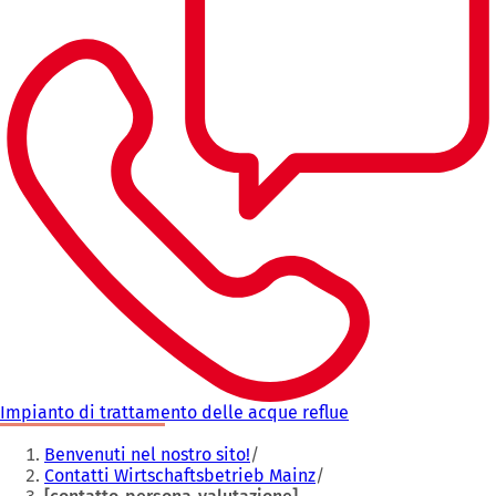
Impianto di trattamento delle acque reflue
Siete
Benvenuti nel nostro sito!
qui:
Contatti Wirtschaftsbetrieb Mainz