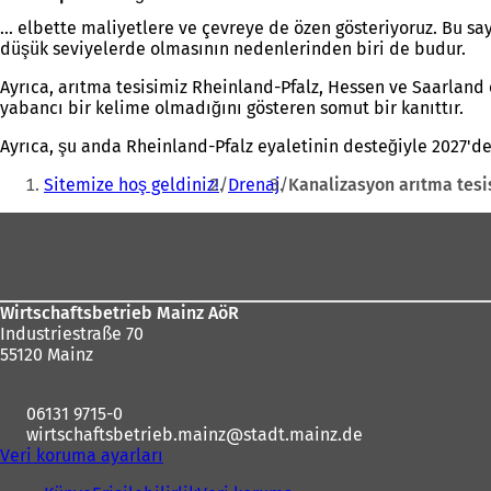
... elbette maliyetlere ve çevreye de özen gösteriyoruz. Bu s
düşük seviyelerde olmasının nedenlerinden biri de budur.
Ayrıca, arıtma tesisimiz Rheinland-Pfalz, Hessen ve Saarland 
yabancı bir kelime olmadığını gösteren somut bir kanıttır.
Ayrıca, şu anda Rheinland-Pfalz eyaletinin desteğiyle 2027'd
Buradasınız:
Sitemize hoş geldiniz!
Drenaj
Kanalizasyon arıtma tesi
Ayak
bölgesi
Wirtschaftsbetrieb Mainz AöR
Industriestraße 70
55120 Mainz
06131 9715-0
wirtschaftsbetrieb.mainz
stadt.mainz
de
Veri koruma ayarları