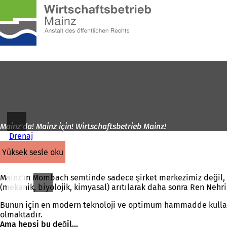
Ana
sayfaya
İçeriğe atla
Mainz'da! Mainz için! Wirtschaftsbetrieb Mainz!
Drenaj
yüksek sesle oku
Mainz'ın Mombach semtinde sadece şirket merkezimiz değil, 
(mekanik, biyolojik, kimyasal) arıtılarak daha sonra Ren Neh
Bunun için en modern teknoloji ve optimum hammadde kullanı
olmaktadır.
Ama hepsi bu değil...