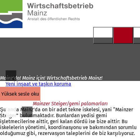
Ana
sayfaya
İçeriğe atla
Mainz'da! Mainz için! Wirtschaftsbetrieb Mainz!
Yeni inşaat ve taşkın koruma
yüksek sesle oku
Mainzer Steiger/gemi palamarları
Şu anda Mainz’da on bir adet tekne iskelesi, yani “Mainzer
Steiger” bulunmaktadır. Bunlardan yedisi gemi
işletmecilerine aittir, geri kalan dördü ise bize aittir: Bu
iskelelerin yönetimi, koordinasyonu ve bakımından sorumlu
olduğumuz gibi, rezervasyon taleplerini de biz karşılıyoruz.