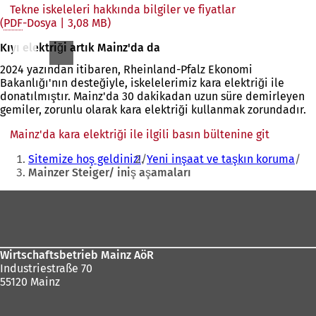
Tekne iskeleleri hakkında bilgiler ve fiyatlar
PDF
-Dosya
3,08 MB
Kıyı elektriği artık Mainz'da da
2024 yazından itibaren, Rheinland-Pfalz Ekonomi
Bakanlığı'nın desteğiyle, iskelelerimiz kara elektriği ile
donatılmıştır. Mainz'da 30 dakikadan uzun süre demirleyen
gemiler, zorunlu olarak kara elektriği kullanmak zorundadır.
Mainz'da kara elektriği ile ilgili basın bültenine git
(Yeni
Buradasınız:
bir
Sitemize hoş geldiniz!
Yeni inşaat ve taşkın koruma
sekmed
Mainzer Steiger/ iniş aşamaları
açılır)
Ayak
bölgesi
Wirtschaftsbetrieb Mainz AöR
Industriestraße 70
55120 Mainz