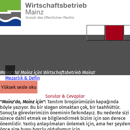
Ana
sayfaya
İçeriğe atla
Mainz'da! Mainz için! Wirtschaftsbetrieb Mainz!
Mezarlık & Defin
yüksek sesle oku
Sorular & Cevaplar
"Mainz'da, Mainz için":
Tanıtım broşürümüzün kapağında
böyle yazıyor. Bu bir slogan olmaktan çok, bir taahhüttür.
Sonuçta görevlerimizin öneminin farkındayız. Bu nedenle sizi
sürece dahil etmek ve bilgilendirmek bizim için son derece
önemlidir. Yanlış anlaşılmaları önlemek için, ama her şeyden
önce size bunu borçlu olduğumuz için.