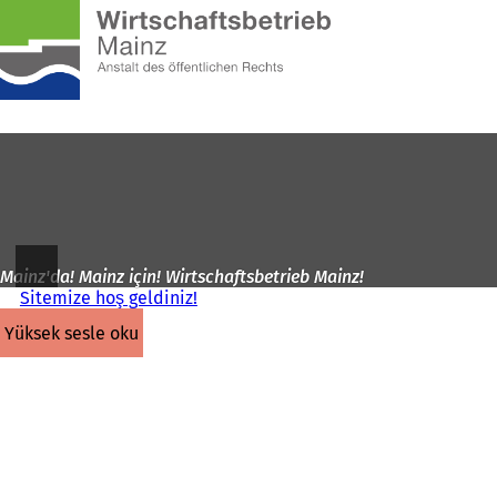
Ana
sayfaya
İçeriğe atla
Mainz'da! Mainz için! Wirtschaftsbetrieb Mainz!
Sitemize hoş geldiniz!
yüksek sesle oku