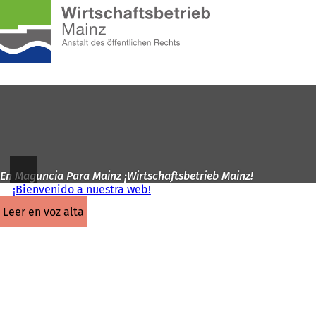
A
la
Saltar al contenido
página
de
inicio
En Maguncia Para Mainz ¡Wirtschaftsbetrieb Mainz!
¡Bienvenido a nuestra web!
leer en voz alta