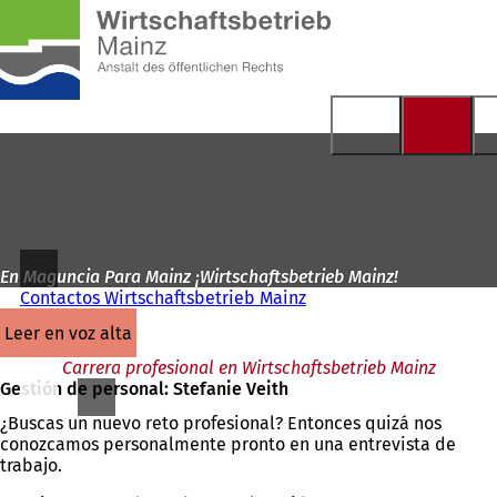
A
la
Saltar al contenido
página
de
inicio
En Maguncia Para Mainz ¡Wirtschaftsbetrieb Mainz!
Contactos Wirtschaftsbetrieb Mainz
leer en voz alta
Carrera profesional en Wirtschaftsbetrieb Mainz
Gestión de personal: Stefanie Veith
¿Buscas un nuevo reto profesional? Entonces quizá nos
conozcamos personalmente pronto en una entrevista de
trabajo.