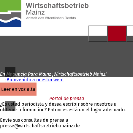
A
la
Saltar al contenido
página
de
inicio
En Maguncia Para Mainz ¡Wirtschaftsbetrieb Mainz!
¡Bienvenido a nuestra web!
leer en voz alta
Portal de prensa
¿Es usted periodista y desea escribir sobre nosotros u
obtener información? Entonces está en el lugar adecuado.
Envíe sus consultas de prensa a
presse
wirtschaftsbetrieb.mainz
de