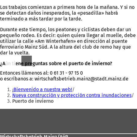
n
a
p
u
Los trabajos comienzan a primera hora de la mañana. Y si no
p
e
e
se detectan daños inesperados, la «pesadilla» habrá
e
s
v
terminado a más tardar por la tarde.
s
t
a
t
a
Durante este tiempo, los peatones y ciclistas deben dar un
p
a
ñ
pequeño rodeo. Es decir: quien quiera llegar al muelle, debe
e
ñ
a
utilizar la calle «Am Winterhafen» en dirección al puente
s
a
)
ferroviario Mainz Süd. A la altura del club de remo hay que
t
)
dar la vuelta.
a
ñ
¿Aún tiene preguntas sobre el puerto de invierno?
a
)
Entonces llámenos al: 0 61 31 - 97 15 0
o escríbanos a:
wirtschaftsbetrieb.mainz
stadt.mainz
de
Estás
¡Bienvenido a nuestra web!
aquí:
Nueva construcción y protección contra inundaciones
Puerto de invierno
Zona
de
los
Wirtschaftsbetrieb Mainz (AöR