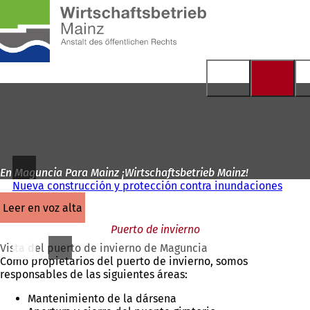
A
la
Saltar al contenido
página
de
inicio
En Maguncia Para Mainz ¡Wirtschaftsbetrieb Mainz!
Nueva construcción y protección contra inundaciones
leer en voz alta
Puerto de invierno
Vista del puerto de invierno de Maguncia
Como propietarios del puerto de invierno, somos
responsables de las siguientes áreas:
Mantenimiento de la dársena