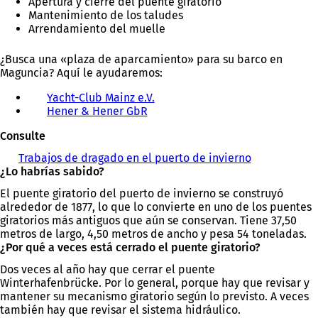
Apertura y cierre del puente giratorio
Mantenimiento de los taludes
Arrendamiento del muelle
¿Busca una «plaza de aparcamiento» para su barco en
Maguncia? Aquí le ayudaremos:
Yacht-Club Mainz e.V.
(
Hener & Hener GbR
(
S
S
e
Consulte
e
a
a
b
Trabajos de dragado en el puerto de invierno
(
b
r
¿Lo habrías sabido?
S
r
e
e
e
e
El puente giratorio del puerto de invierno se construyó
a
e
n
alrededor de 1877, lo que lo convierte en uno de los puentes
b
n
u
giratorios más antiguos que aún se conservan. Tiene 37,50
r
u
n
metros de largo, 4,50 metros de ancho y pesa 54 toneladas.
e
n
a
¿Por qué a veces está cerrado el puente giratorio?
e
a
n
n
Dos veces al año hay que cerrar el puente
n
u
u
Winterhafenbrücke. Por lo general, porque hay que revisar y
u
e
n
mantener su mecanismo giratorio según lo previsto. A veces
e
v
a
también hay que revisar el sistema hidráulico.
v
a