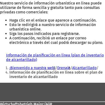
Nuestro servicio de información urbanística en línea puede
utilizarse de forma sencilla y gratuita tanto para consultas
privadas como comerciales:
Haga clic en el enlace que aparece a continuación.
Esto le redirigirá a nuestro servicio de información
urbanística online.
Siga los pasos indicados para registrarse.
A continuación, recibirá un enlace por correo
electrónico a través del cual podrá descargar su plano.
Información de planificación en línea (plan de inventario
de alcantarillado)
(
Estás
S
¡Bienvenido a nuestra web!
Drenaje
Alcantarillado
e
aquí:
Información de planificación en línea sobre el plan de
a
inventario de alcantarillado
b
r
Zona
e
e
de
n
los
u
n
Wirtschaftsbetrieb Mainz (AöR