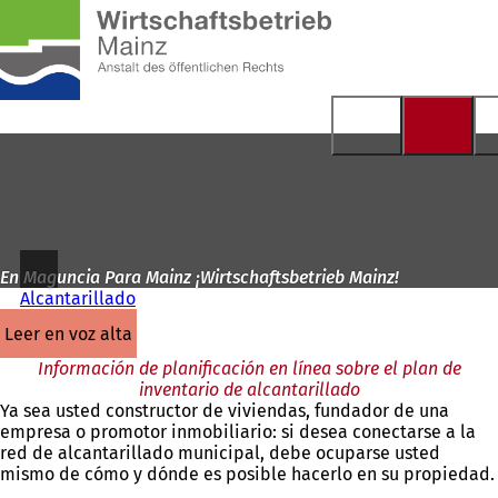
A
la
Saltar al contenido
página
de
inicio
En Maguncia Para Mainz ¡Wirtschaftsbetrieb Mainz!
Alcantarillado
leer en voz alta
Información de planificación en línea sobre el plan de
inventario de alcantarillado
Ya sea usted constructor de viviendas, fundador de una
empresa o promotor inmobiliario: si desea conectarse a la
red de alcantarillado municipal, debe ocuparse usted
mismo de cómo y dónde es posible hacerlo en su propiedad.