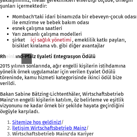
yaklaşımımız, mesai gereklilikleri elverdiği ölçüde, örneğin
şunları içermektedir:
Mombach'taki idari binamızda bir ebeveyn-çocuk odası
ile emzirme ve bebek bakım odası
esnek çalışma saatleri
Yarı zamanlı çalışma modelleri
şirket
içi sağlık yönetimi
, emeklilik katkı payları,
bisiklet kiralama vb. gibi diğer avantajlar
Rheinland-Pfalz Eyaleti Entegrasyon Ödülü
2015 yılının sonlarında, ağır engelli kişilerin istihdamına
yönelik örnek uygulamalar için verilen Eyalet Ödülü
töreninde, kamu hizmeti kategorisinde ikinci ödül bize
verildi.
Bakan Sabine Bätzing-Lichtenthäler, Wirtschaftsbetrieb
Mainz'ın engelli kişilerin katılım, öz belirleme ve eşitlik
vizyonunu ne kadar örnek bir şekilde hayata geçirdiğini
övgüyle karşıladı.
Buradasınız:
Sitemize hoş geldiniz!
İletişim Wirtschaftsbetrieb Mainz
Wirtschaftsbetrieb Mainz'da Kariyer