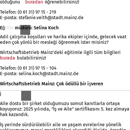
olduğunu
buradan
öğrenebilirsiniz!
Telefon: (0 61 31) 97 15 - 219
E-posta:
stefanie.veith
stadt.mainz
de
Eğitim müdürü: Selina Koch
Adil çalışma koşulları ve harika ekipler içinde, gelecek vaat
eden çok yönlü bir mesleği öğrenmek ister misiniz?
Wirtschaftsbetrieb Mainz'deki eğitimle ilgili tüm bilgileri
burada
bulabilirsiniz!
Telefon: (0 61 31) 97 15 - 104
E-posta:
selina.koch
stadt.mainz
de
Wirtschaftsbetrieb Mainz: Çok ödüllü bir işveren
İş ve aile" denetimi
Aile dostu bir şirket olduğumuzu somut kanıtlarla ortaya
koyuyoruz: 2025 yılında, "İş ve Aile" sertifikasını 5. kez almaya
hak kazandık.
İş yerinde sürdürülebilir aile ve yaşam evrelerine yönelik