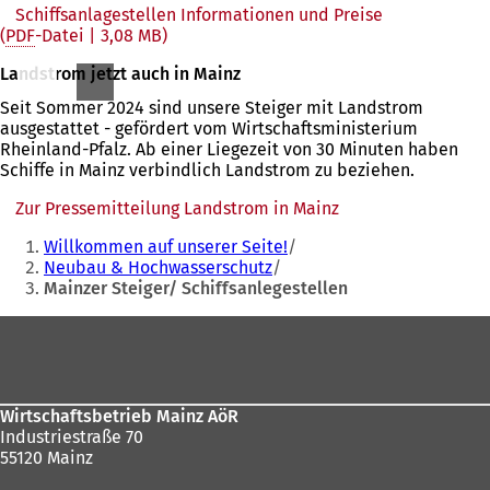
Schiffsanlagestellen Informationen und Preise
PDF
-Datei
3,08 MB
Landstrom jetzt auch in Mainz
Seit Sommer 2024 sind unsere Steiger mit Landstrom
ausgestattet - gefördert vom Wirtschaftsministerium
Rheinland-Pfalz. Ab einer Liegezeit von 30 Minuten haben
Schiffe in Mainz verbindlich Landstrom zu beziehen.
Zur Pressemitteilung Landstrom in Mainz
(Öffnet
Sie
in
Willkommen auf unserer Seite!
einem
befinden
Neubau & Hochwasserschutz
neuen
Mainzer Steiger/ Schiffsanlegestellen
sich
Tab)
hier:
Fußbereich
Wirtschaftsbetrieb Mainz AöR
Industriestraße 70
55120 Mainz