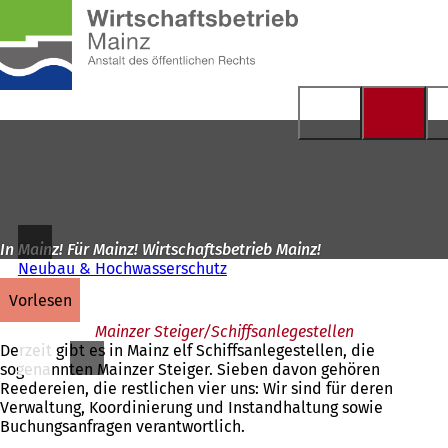
Zur
Startseite
Inhalt anspringen
In Mainz! Für Mainz! Wirtschaftsbetrieb Mainz!
Neubau & Hochwasserschutz
vorlesen
Mainzer Steiger/Schiffsanlegestellen
Derzeit gibt es in Mainz elf Schiffsanlegestellen, die
sogenannten Mainzer Steiger. Sieben davon gehören
Reedereien, die restlichen vier uns: Wir sind für deren
Verwaltung, Koordinierung und Instandhaltung sowie
Buchungsanfragen verantwortlich.