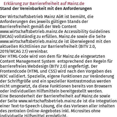
Erklärung zur Barrierefreiheit auf Mainz.de
(Öffnet
Stand der Vereinbarkeit mit den Anforderungen
in
einem
Der Wirtschaftsbetrieb Mainz AöR ist bemüht, die
neuen
Anforderungen des jeweils gültigen Stands der
Tab)
Barrierefreiheit gemäß der Web Content
www.wirtschaftsbetrieb.mainz.de Accessibility Guidelines
(WCAG) vollständig zu erfüllen. Mainz.de sowie die Seite
www.wirtschaftsbetrieb.mainz.de ist überwiegend mit den
aktuellen Richtlinien zur Barrierefreiheit (BITV 2.0,
2019/WCAG 2.1) vereinbar.
Der HTML-Code wird von dem für Mainz.de eingesetzten
Content Management System entsprechend den Regeln für
barrierefreies Webdesign (BITV 2.0) angefertigt. Der
Frontendcode (HTML und CSS) wird nach den Vorgaben des
W3C validiert. Spezielle, eigene Funktionen zur Veränderung
der Schriftgröße und ein spezieller Kontrastmodus werden
nicht umgesetzt, da diese Funktionen bereits von Browsern
oder individuellen Hilfsmitteln bereitgestellt werden.
Eine Besonderheit der Barrierefreiheit auf Mainz.de sowie
der Seite www.wirtschaftsbetrieb.mainz.de ist die Integration
einer Text-to-Speech-Lösung, die das Vorlesen aller Inhalten
des zentralen Online-Angebotes inkl. Microsites ohne
individuelle Hilfsmittel ermöglicht.