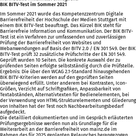
BIK BITV-Test im Sommer 2021
Im Sommer 2021 wurde das Kompetenzzentrum Digitale
Barrierefreiheit der Hochschule der Medien Stuttgart mit
einem BIK BITV-Test beauftragt. Das Kürzel BIK steht für
Barrierefreie Information und Kommunikation. Der BIK BITV-
Test ist ein Verfahren zur umfassenden und zuverlässigen
Prüfung der Barrierefreiheit von Websites und
Webanwendungen auf Basis der BITV 2.0 / EN 301 549. Der BIK
BITV-Test prüft 32 zusätzliche Prüfschritte der EN 301 549.
Geprüft wurden 10 Seiten. Die konkrete Auswahl der zu
prüfenden Seiten erfolgte selbstständig durch die Prüfstelle.
Ergebnis: Die über den WCAG 2.1-Standard hinausgehenden
BIK BITV-Kriterien werden auf den geprüften Seiten
überwiegend erfüllt. Unter anderem bei Kontrasten, Icon-
Größen, Verzicht auf Schriftgrafiken, Anpassbarkeit von
Textabständen, Alternativtexten für Bedienelementen, bei
der Verwendung von HTML-Strukturelementen und Gliederung
von Inhalten hat der Test noch Nachbearbeitungsbedarf
aufgedeckt.
Die detailliert dokumentierten und im Gespräch erläuterten
Prüfungsergebnisse werden nun als Grundlage für die
Weiterarbeit an der Barrierefreiheit von mainz.de im
Rahmen des für 2025 geplanten Relaunches herangezogen.