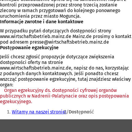
kontroli przeprowadzonej przez stronę trzecią zostanie
zlecony w ramach przygotowań do kolejnego ponownego
uruchomienia przez miasto Moguncja.
Informacje zwrotne i dane kontaktowe
W przypadku pytań dotyczących dostępności strony
www.wirtschaftsbetrieb.mainz.de Mainz.de prosimy o kontakt
pod adresem
presse
wirtschaftsbetrieb.mainz
de
Postępowanie egzekucyjne
Jeśli chcesz zgłosić propozycje dotyczące zwiększenia
dostępności oferty na stronie
www.wirtschaftsbetrieb.mainz.de, napisz do nas, korzystając
z podanych danych kontaktowych. Jeśli ponadto chcesz
wszcząć postępowanie egzekucyjne, tutaj znajdziesz właściwy
organ:
Organ egzekucyjny ds. dostępności cyfrowej organów
publicznych w Nadrenii-Palatynacie oraz opis postępowania
egzekucyjnego.
(Otwiera
Jesteś
się
Witamy na naszej stronie!
Dostępność
w
tutaj:
nowej
Obszar
karcie)
stóp