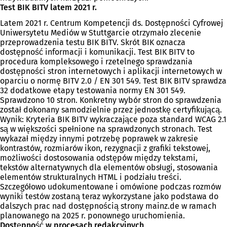
Test BIK BITV latem 2021 r.
Latem 2021 r. Centrum Kompetencji ds. Dostępności Cyfrowej
Uniwersytetu Mediów w Stuttgarcie otrzymało zlecenie
przeprowadzenia testu BIK BITV. Skrót BIK oznacza
dostępność informacji i komunikacji. Test BIK BITV to
procedura kompleksowego i rzetelnego sprawdzania
dostępności stron internetowych i aplikacji internetowych w
oparciu o normę BITV 2.0 / EN 301 549. Test BIK BITV sprawdza
32 dodatkowe etapy testowania normy EN 301 549.
Sprawdzono 10 stron. Konkretny wybór stron do sprawdzenia
został dokonany samodzielnie przez jednostkę certyfikującą.
Wynik: Kryteria BIK BITV wykraczające poza standard WCAG 2.1
są w większości spełnione na sprawdzonych stronach. Test
wykazał między innymi potrzebę poprawek w zakresie
kontrastów, rozmiarów ikon, rezygnacji z grafiki tekstowej,
możliwości dostosowania odstępów między tekstami,
tekstów alternatywnych dla elementów obsługi, stosowania
elementów strukturalnych HTML i podziału treści.
Szczegółowo udokumentowane i omówione podczas rozmów
wyniki testów zostaną teraz wykorzystane jako podstawa do
dalszych prac nad dostępnością strony mainz.de w ramach
planowanego na 2025 r. ponownego uruchomienia.
Dostępność w procesach redakcyjnych