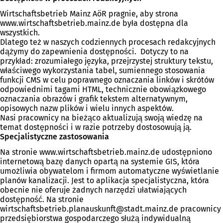
Wirtschaftsbetrieb Mainz AöR pragnie, aby strona
www.wirtschaftsbetrieb.mainz.de była dostępna dla
wszystkich.
Dlatego też w naszych codziennych procesach redakcyjnych
dążymy do zapewnienia dostępności. Dotyczy to na
przykład: zrozumiałego języka, przejrzystej struktury tekstu,
właściwego wykorzystania tabel, sumiennego stosowania
funkcji CMS w celu poprawnego oznaczania linków i skrótów
odpowiednimi tagami HTML, technicznie obowiązkowego
oznaczania obrazów i grafik tekstem alternatywnym,
opisowych nazw plików i wielu innych aspektów.
Nasi pracownicy na bieżąco aktualizują swoją wiedzę na
temat dostępności i w razie potrzeby dostosowują ją.
Specjalistyczne zastosowania
Na stronie www.wirtschaftsbetrieb.mainz.de udostępniono
internetową bazę danych opartą na systemie GIS, która
umożliwia obywatelom i firmom automatyczne wyświetlanie
planów kanalizacji. Jest to aplikacja specjalistyczna, która
obecnie nie oferuje żadnych narzędzi ułatwiających
dostępność. Na stronie
wirtschaftsbetrieb.planauskunft
stadt.mainz
de
pracownicy
przedsiębiorstwa gospodarczego służą indywidualną