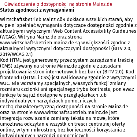
Oświadczenie o dostępności na stronie Mainz.de
(Otwiera
Status zgodności z wymaganiami
się
w
Wirtschaftsbetrieb Mainz AöR dokłada wszelkich starań, aby
nowej
w pełni spełniać wymagania dotyczące dostępności zgodnie z
karcie)
aktualnymi wytycznymi Web Content Accessibility Guidelines
(WCAG). Witryna Mainz.de oraz strona
www.wirtschaftsbetrieb.mainz.de są w większości zgodne z
aktualnymi wytycznymi dotyczącymi dostępności (BITV 2.0,
2019/WCAG 2.1).
Kod HTML jest generowany przez system zarządzania treścią
(CMS) używany na stronie Mainz.de zgodnie z zasadami
projektowania stron internetowych bez barier (BITV 2.0). Kod
frontendu (HTML i CSS) jest walidowany zgodnie z wytycznymi
W3C. Nie wdrażamy specjalnych, własnych funkcji zmiany
rozmiaru czcionki ani specjalnego trybu kontrastu, ponieważ
funkcje te są już dostępne w przeglądarkach lub
indywidualnych narzędziach pomocniczych.
Cechą charakterystyczną dostępności na stronie Mainz.de
oraz na stronie www.wirtschaftsbetrieb.mainz.de jest
integracja rozwiązania zamiany tekstu na mowę, które
umożliwia odczytanie wszystkich treści centralnej oferty
online, w tym mikrostron, bez konieczności korzystania z
indywidualnych narzędzi pomocniczych.