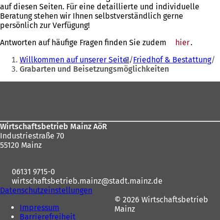
auf diesen Seiten. Für eine detaillierte und individuelle
Beratung stehen wir Ihnen selbstverständlich gerne
persönlich zur Verfügung!
Antworten auf häufige Fragen finden Sie zudem
hier
.
Sie
Willkommen auf unserer Seite!
Friedhof & Bestattung
befinden
Grabarten und Beisetzungsmöglichkeiten
sich
Fußbereich
hier:
Wirtschaftsbetrieb Mainz AöR
Industriestraße 70
55120 Mainz
06131 9715-0
wirtschaftsbetrieb.mainz
stadt.mainz
de
Datenschutzeinstellungen
© 2026 Wirtschaftsbetrieb
Impressum
Mainz
Barrierefreiheit