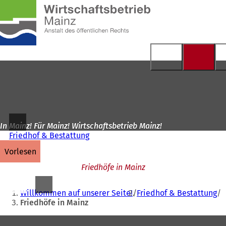
Zur
Startseite
Inhalt anspringen
In Mainz! Für Mainz! Wirtschaftsbetrieb Mainz!
Friedhof & Bestattung
vorlesen
Friedhöfe in Mainz
Sie
Willkommen auf unserer Seite!
Friedhof & Bestattung
befinden
Friedhöfe in Mainz
sich
Fußbereich