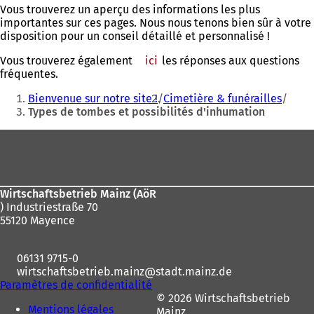
Vous trouverez un aperçu des informations les plus
importantes sur ces pages. Nous nous tenons bien sûr à votre
disposition pour un conseil détaillé et personnalisé !
Vous trouverez également
ici
les réponses aux questions
fréquentes.
Vous
Bienvenue sur notre site !
Cimetière & funérailles
êtes
Types de tombes et possibilités d'inhumation
ici
Pied
:
de
page
Wirtschaftsbetrieb Mainz (AöR
) Industriestraße 70
55120 Mayence
06131 9715-0
wirtschaftsbetrieb.mainz
stadt.mainz
de
Paramètres de confidentialité
© 2026 Wirtschaftsbetrieb
Mentions légales
Mainz