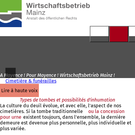
Vers
la
Accéder au contenu
page
d'accueil
A Mayence ! Pour Mayence ! Wirtschaftsbetrieb Mainz !
Cimetière & funérailles
lire à haute voix
Types de tombes et possibilités d'inhumation
La culture du deuil évolue, et avec elle, l'aspect de nos
cimetières. Si la tombe traditionnelle
ou la concession
pour urne
existent toujours, dans l'ensemble, la dernière
demeure est devenue plus personnelle, plus individuelle et
plus variée.