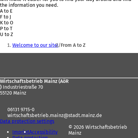
the information you need.
A to E
F to J
K to O
P to T
U to Z
You
Welcome to our site!
From A to Z
are
Foot
here:
area
Wirtschaftsbetrieb Mainz (AöR
)
Industriestraße 70
55120 Mainz
06131 9715-0
wirtschaftsbetrieb.mainz
stadt.mainz
de
Data protection settings
© 2026 Wirtschaftsbetrieb
Imprint
Accessibility
Mainz
Data protection