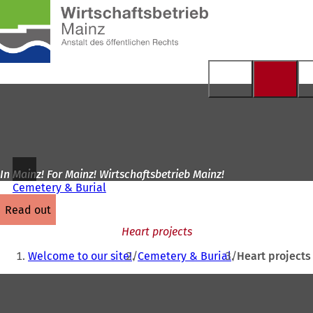
To
the
Jump to content
homepage
In Mainz! For Mainz! Wirtschaftsbetrieb Mainz!
Cemetery & Burial
read out
Heart projects
You
Welcome to our site!
Cemetery & Burial
Heart projects
are
Foot
here:
area