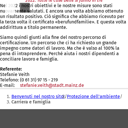
2022: Tutte le cose belle si fanno in tre
Nel 2022 i nostri obiettivi e le nostre misure sono stati
nuovamente valutati. E ancora una volta abbiamo ottenuto
un risultato positivo. Ciò significa che abbiamo ricevuto per
la terza volta il certificato «berufundfamilie». E questa volta
addirittura a titolo permanente.
Siamo quindi giunti alla fine del nostro percorso di
certificazione. Un percorso che ci ha richiesto un grande
impegno come datori di lavoro. Ma che è valso al 100% la
pena di intraprendere. Perché aiuta i nostri dipendenti a
conciliare lavoro e famiglia.
Referente:
Stefanie Veith
Telefono: (0 61 31) 97 15 - 219
E-mail:
stefanie.veith
stadt.mainz
de
Siete
Benvenuti nel nostro sito!
Protezione dell'ambiente
qui:
Carriera e famiglia
Area
dei