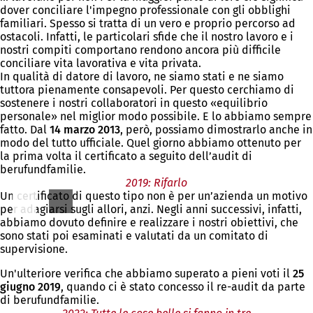
dover conciliare l'impegno professionale con gli obblighi
familiari. Spesso si tratta di un vero e proprio percorso ad
ostacoli. Infatti, le particolari sfide che il nostro lavoro e i
nostri compiti comportano rendono ancora più difficile
conciliare vita lavorativa e vita privata.
In qualità di datore di lavoro, ne siamo stati e ne siamo
tuttora pienamente consapevoli. Per questo cerchiamo di
sostenere i nostri collaboratori in questo «equilibrio
personale» nel miglior modo possibile. E lo abbiamo sempre
fatto. Dal
14 marzo 2013
, però, possiamo dimostrarlo anche in
modo del tutto ufficiale. Quel giorno abbiamo ottenuto per
la prima volta il certificato a seguito dell’audit di
berufundfamilie.
2019: Rifarlo
Un certificato di questo tipo non è per un’azienda un motivo
per adagiarsi sugli allori, anzi. Negli anni successivi, infatti,
abbiamo dovuto definire e realizzare i nostri obiettivi, che
sono stati poi esaminati e valutati da un comitato di
supervisione.
Un'ulteriore verifica che abbiamo superato a pieni voti il
25
giugno 2019
, quando ci è stato concesso il re-audit da parte
di berufundfamilie.