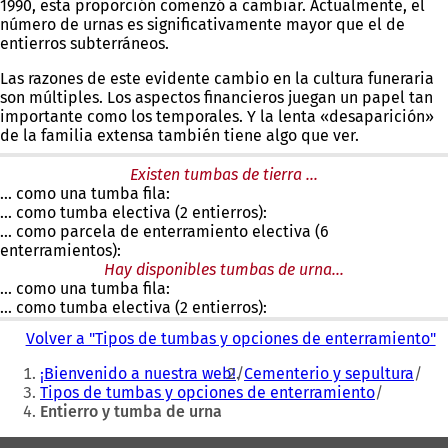
1990, esta proporción comenzó a cambiar. Actualmente, el
número de urnas es significativamente mayor que el de
entierros subterráneos.
Las razones de este evidente cambio en la cultura funeraria
son múltiples. Los aspectos financieros juegan un papel tan
importante como los temporales. Y la lenta «desaparición»
de la familia extensa también tiene algo que ver.
Existen tumbas de tierra ...
... como una tumba fila:
... como tumba electiva (2 entierros):
... como parcela de enterramiento electiva (6
enterramientos):
Hay disponibles tumbas de urna...
... como una tumba fila:
... como tumba electiva (2 entierros):
Volver a "Tipos de tumbas y opciones de enterramiento"
Estás
¡Bienvenido a nuestra web!
Cementerio y sepultura
aquí:
Tipos de tumbas y opciones de enterramiento
Entierro y tumba de urna