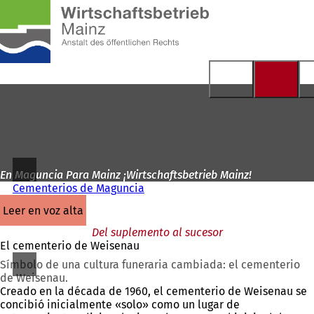
A
la
Saltar al contenido
página
de
inicio
En Maguncia Para Mainz ¡Wirtschaftsbetrieb Mainz!
Cementerios de Maguncia
leer en voz alta
Del suplemento al sucesor
El cementerio de Weisenau
Símbolo de una cultura funeraria cambiada: el cementerio
de Weisenau.
Creado en la década de 1960, el cementerio de Weisenau se
concibió inicialmente «solo» como un lugar de