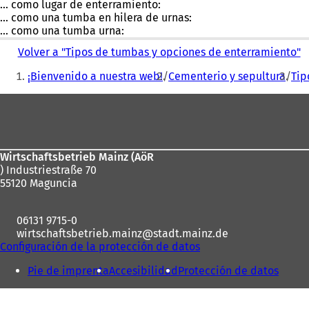
... como lugar de enterramiento:
... como una tumba en hilera de urnas:
... como una tumba urna:
Volver a "Tipos de tumbas y opciones de enterramiento"
Estás
¡Bienvenido a nuestra web!
Cementerio y sepultura
Tip
aquí:
Zona
de
los
Wirtschaftsbetrieb Mainz (AöR
pies
) Industriestraße 70
55120 Maguncia
06131 9715-0
wirtschaftsbetrieb.mainz
stadt.mainz
de
Configuración de la protección de datos
Pie de imprenta
Accesibilidad
Protección de datos