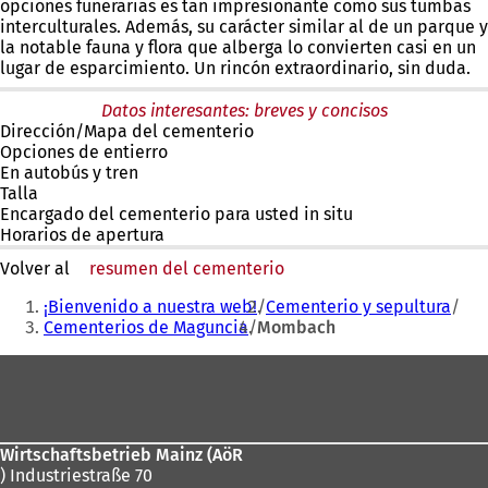
opciones funerarias es tan impresionante como sus tumbas
interculturales. Además, su carácter similar al de un parque y
la notable fauna y flora que alberga lo convierten casi en un
lugar de esparcimiento. Un rincón extraordinario, sin duda.
Datos interesantes: breves y concisos
Dirección/Mapa del cementerio
Opciones de entierro
En autobús y tren
Talla
Encargado del cementerio para usted in situ
Horarios de apertura
Volver al
resumen del cementerio
Estás
¡Bienvenido a nuestra web!
Cementerio y sepultura
aquí:
Cementerios de Maguncia
Mombach
Zona
de
los
Wirtschaftsbetrieb Mainz (AöR
pies
) Industriestraße 70