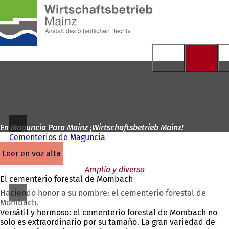
A
la
Saltar al contenido
página
de
inicio
En Maguncia Para Mainz ¡Wirtschaftsbetrieb Mainz!
Cementerios de Maguncia
leer en voz alta
Amplia y diversa
El cementerio forestal de Mombach
Haciendo honor a su nombre: el cementerio forestal de
Mombach.
Versátil y hermoso: el cementerio forestal de Mombach no
solo es extraordinario por su tamaño. La gran variedad de