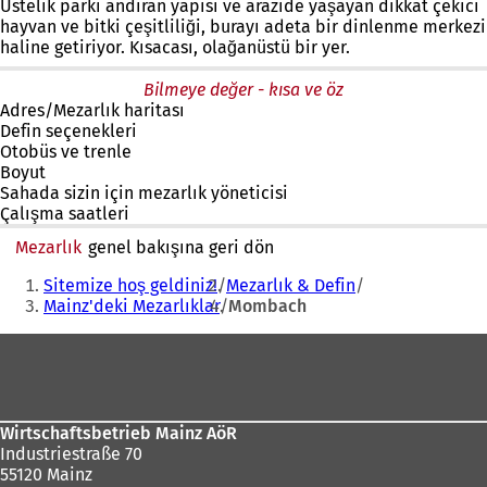
Üstelik parkı andıran yapısı ve arazide yaşayan dikkat çekici
hayvan ve bitki çeşitliliği, burayı adeta bir dinlenme merkezi
haline getiriyor. Kısacası, olağanüstü bir yer.
Bilmeye değer - kısa ve öz
Adres/Mezarlık haritası
Defin seçenekleri
Otobüs ve trenle
Boyut
Sahada sizin için mezarlık yöneticisi
Çalışma saatleri
Mezarlık
genel bakışına geri dön
Buradasınız:
Sitemize hoş geldiniz!
Mezarlık & Defin
Mainz'deki Mezarlıklar
Mombach
Ayak
bölgesi
Wirtschaftsbetrieb Mainz AöR
Industriestraße 70
55120 Mainz