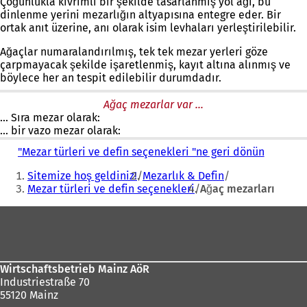
Çoğunlukla kıvrımlı bir şekilde tasarlanmış yol ağı, bu
dinlenme yerini mezarlığın altyapısına entegre eder. Bir
ortak anıt üzerine, anı olarak isim levhaları yerleştirilebilir.
Ağaçlar numaralandırılmış, tek tek mezar yerleri göze
çarpmayacak şekilde işaretlenmiş, kayıt altına alınmış ve
böylece her an tespit edilebilir durumdadır.
Ağaç mezarlar var ...
... Sıra mezar olarak:
... bir vazo mezar olarak:
"Mezar türleri ve defin seçenekleri "ne geri dönün
Buradasınız:
Sitemize hoş geldiniz!
Mezarlık & Defin
Mezar türleri ve defin seçenekleri
Ağaç mezarları
Ayak
bölgesi
Wirtschaftsbetrieb Mainz AöR
Industriestraße 70
55120 Mainz