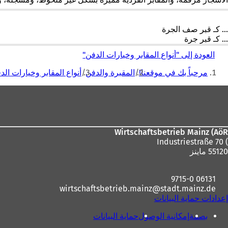
... كـ قبر صف الجرة
... كـ قبر جرة
العودة إلى "أنواع المقابر وخيارات الدفن"
أنت
مرحباً بك في موقعنا!
المقبرة والدفن
أنواع المقابر وخيارات الد
هنا
منطقة
القدم
Wirtschaftsbetrieb Mainz (AöR
) Industriestraße 70
55120 ماينز
06131 9715-0
wirtschaftsbetrieb.mainz
stadt.mainz
de
إعدادات حماية البيانات
بصمة
إمكانية الوصول
حماية البيانات