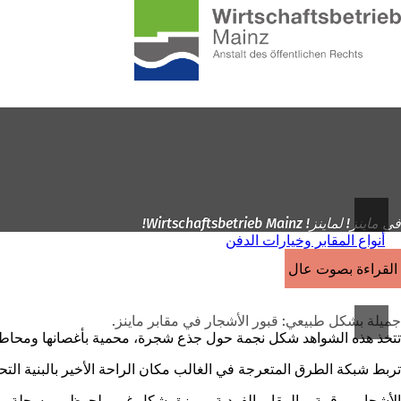
إلى
الصفحة
الانتقال إلى المحتوى
الرئيسية
في ماينز! لماينز! Wirtschaftsbetrieb Mainz!
أنواع المقابر وخيارات الدفن
القراءة بصوت عالٍ
جميلة بشكل طبيعي: قبور الأشجار في مقابر ماينز.
تتخذ هذه الشواهد شكل نجمة حول جذع شجرة، محمية بأغصانها ومحاطة 
تربط شبكة الطرق المتعرجة في الغالب مكان الراحة الأخير بالبنية ا
الأشجار مرقمة، والمقابر الفردية مميزة بشكل غير ملحوظ، ومسجلة، و