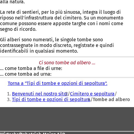
alla natura.
La rete di sentieri, per lo più sinuosa, integra il luogo di
riposo nell'infrastruttura del cimitero. Su un monumento
comune possono essere apposte targhe con i nomi come
segno di ricordo.
Gli alberi sono numerati, le singole tombe sono
contrassegnate in modo discreto, registrate e quindi
identificabili in qualsiasi momento.
Ci sono tombe ad albero ...
... come tomba a file di urne:
... come tomba ad urna:
Torna a "Tipi di tombe e opzioni di sepoltura".
Siete
Benvenuti nel nostro sito!
Cimitero e sepoltura
qui:
Tipi di tombe e opzioni di sepoltura
Tombe ad albero
Area
dei
piedi