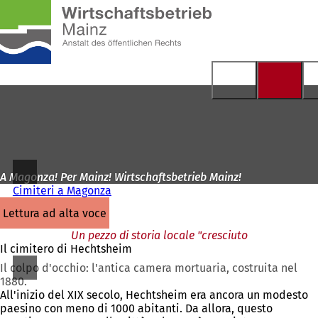
Alla
pagina
Vai al contenuto
iniziale
A Magonza! Per Mainz! Wirtschaftsbetrieb Mainz!
Cimiteri a Magonza
lettura ad alta voce
Un pezzo di storia locale "cresciuto
Il cimitero di Hechtsheim
Il colpo d'occhio: l'antica camera mortuaria, costruita nel
1880.
All'inizio del XIX secolo, Hechtsheim era ancora un modesto
paesino con meno di 1000 abitanti. Da allora, questo