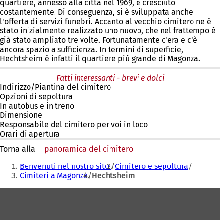
quartiere, annesso alla città nel 1969, è cresciuto
costantemente. Di conseguenza, si è sviluppata anche
l'offerta di servizi funebri. Accanto al vecchio cimitero ne è
stato inizialmente realizzato uno nuovo, che nel frattempo è
già stato ampliato tre volte. Fortunatamente c'era e c'è
ancora spazio a sufficienza. In termini di superficie,
Hechtsheim è infatti il quartiere più grande di Magonza.
Fatti interessanti - brevi e dolci
Indirizzo/Piantina del cimitero
Opzioni di sepoltura
In autobus e in treno
Dimensione
Responsabile del cimitero per voi in loco
Orari di apertura
Torna alla
panoramica del cimitero
Siete
Benvenuti nel nostro sito!
Cimitero e sepoltura
qui:
Cimiteri a Magonza
Hechtsheim
Area
dei