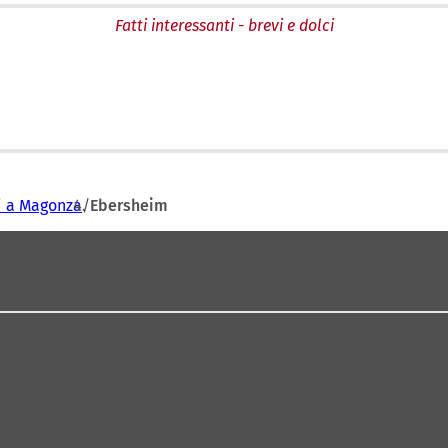
Fatti interessanti - brevi e dolci
i a Magonza
Ebersheim