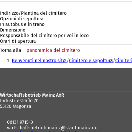
Indirizzo/Piantina del cimitero
Opzioni di sepoltura
In autobus e in treno
Dimensione
Responsabile del cimitero per voi in loco
Orari di apertura
Torna alla
panoramica del cimitero
Siete
Benvenuti nel nostro sito!
Cimitero e sepoltura
Cimiter
qui:
Area
dei
piedi
Wirtschaftsbetrieb Mainz AöR
Industriestraße 70
55120 Magonza
06131 9715-0
wirtschaftsbetrieb.mainz
stadt.mainz
de