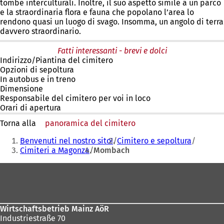
tombe interculturali. Inoltre, il suo aspetto simile a un parco
e la straordinaria flora e fauna che popolano l’area lo
rendono quasi un luogo di svago. Insomma, un angolo di terra
davvero straordinario.
Fatti interessanti - brevi e dolci
Indirizzo/Piantina del cimitero
Opzioni di sepoltura
In autobus e in treno
Dimensione
Responsabile del cimitero per voi in loco
Orari di apertura
Torna alla
panoramica del cimitero
Siete
Benvenuti nel nostro sito!
Cimitero e sepoltura
qui:
Cimiteri a Magonza
Mombach
Area
dei
piedi
Wirtschaftsbetrieb Mainz AöR
Industriestraße 70